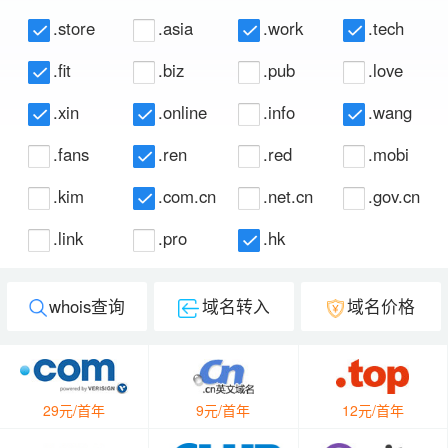
.store
.asia
.work
.tech
.fit
.biz
.pub
.love
.xin
.online
.info
.wang
.fans
.ren
.red
.mobi
.kim
.com.cn
.net.cn
.gov.cn
.link
.pro
.hk
whois查询
域名转入
域名价格
29元/首年
9元/首年
12元/首年