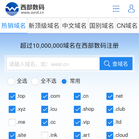
热销域名
新顶级域名
中文域名
国别域名
CN域名
超过10,000,000域名在西部数码注册
查域名
全选
全不选
常用
.top
.com
.cn
.net
.xyz
.icu
.shop
.club
.me
.cc
.vip
.ltd
.site
.ink
.art
.cloud