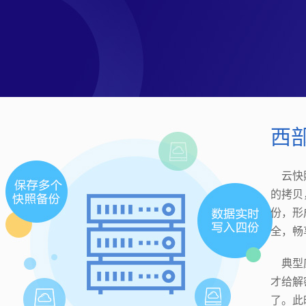
西
云快照
的拷贝
份，形
全，畅
典型应
才给解
了。此